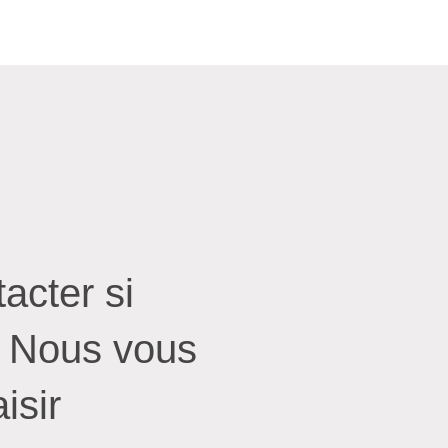
Propulsé par
acter si
. Nous vous
isir